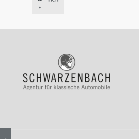
mehr
»