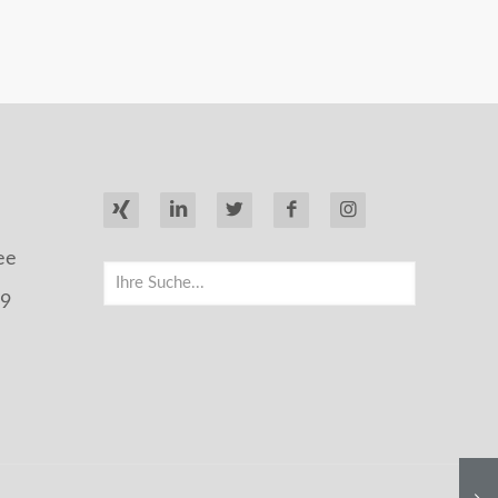
ee
99