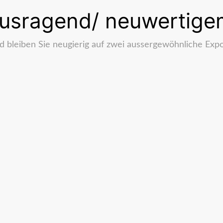
rausragend/ neuwertig
 bleiben Sie neugierig auf zwei aussergewöhnliche Expon