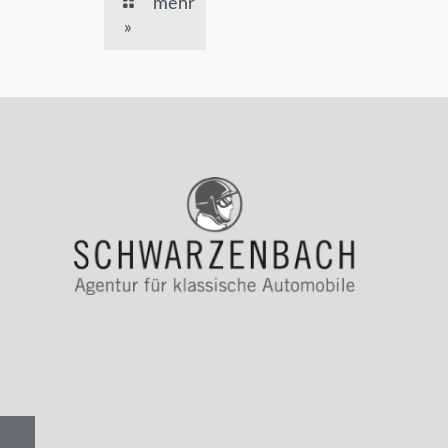
mehr
»