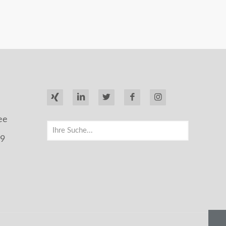
ee
99